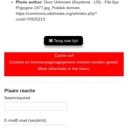
Photo author:
Door Unknown (Keystone - US) - File:Ilya
Prigogine 1977.jpg, Publiek domein,
https://commons.wikimedia.org/w/index.php?
curid=70925213
Terug naar lijst
Cache vol!
Cookies en browserpaginagegevens moeten worden gewist.
Meer informatie in het menu.
Plaats reactie
Naam
required
E-mail
E-mail (verplicht)