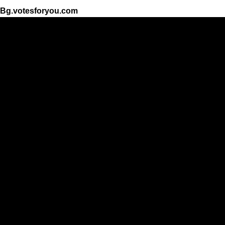
Bg.votesforyou.com
Resultaten
Top 30
Categorie
Mannelijke zanger
Zangeres
Muziek groep
Acteur
Actrice
Atleet
De mooiste vrouw
Het mooiste meisje
De knapste man
De beste foto's
Het mooiste dier
Het mooiste kind
De slechtste mensen
Belangrijk persoon