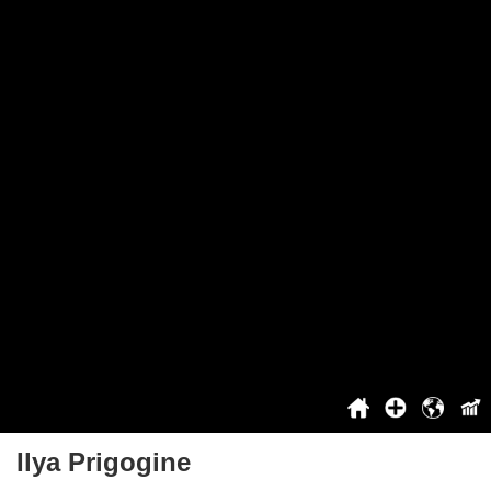
Held van België
Het beste nummer van België
Project
Over het project
Ik kan niet stemmen?
Samenwerking
Bovenkant
Inloggen / Registratie
Voordelen voor geregistreerde gebruikers
Contact
Geschiedenis
2021
2022
2023
2024
2025
Ilya Prigogine