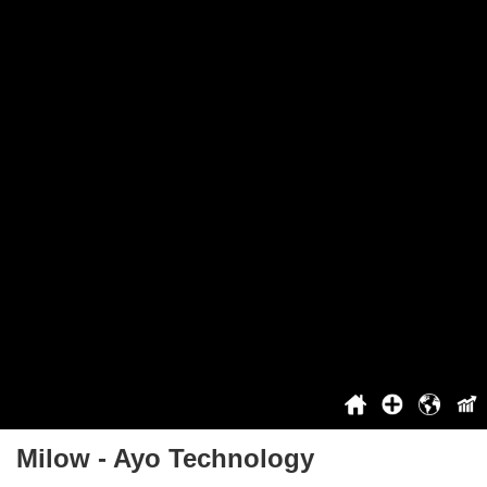
Held van België
Het beste nummer van België
Project
Over het project
Ik kan niet stemmen?
Samenwerking
Bovenkant
Inloggen / Registratie
Voordelen voor geregistreerde gebruikers
Contact
Geschiedenis
2021
2022
2023
2024
2025
Milow - Ayo Technology