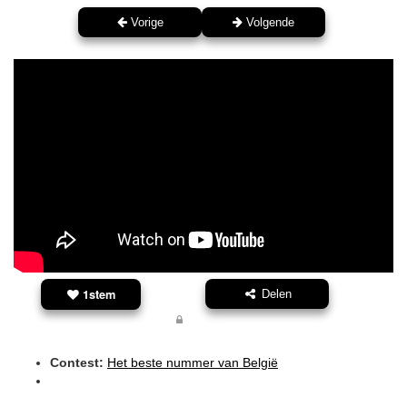
Vorige
Volgende
1stem
Delen
Contest:
Het beste nummer van België