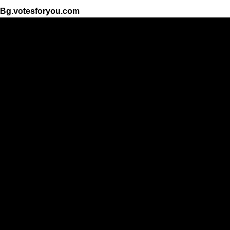
Bg.votesforyou.com
Resultaten
Top 30
Categorie
Mannelijke zanger
Zangeres
Muziek groep
Acteur
Actrice
Atleet
De mooiste vrouw
Het mooiste meisje
De knapste man
De beste foto's
Het mooiste dier
Het mooiste kind
De slechtste mensen
Belangrijk persoon